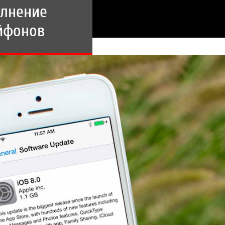
лнение
йфонов