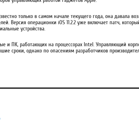
оров управляющих работой гаджетов Apple.
известно только в самом начале текущего года, она давала в
. Версия операционки iOS 11.2.2 уже включает патч, которы
иальные устройства.
ые и ПК, работающих на процессорах Intel. Управляющий корп
йшие сроки, однако по опасениям разработчиков производител
*