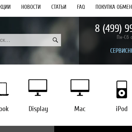
КЦИИ
НОВОСТИ
СТАТЬИ
FAQ
ПОКУПКА ОБМЕН
8 (499) 9
ПОИСК
ь:
Пн-Сб с
CЕРВИСН
ook
Display
Mac
iPod