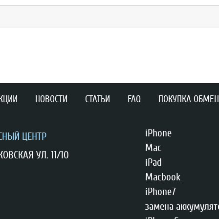
КЦИИ
НОВОСТИ
СТАТЬИ
FAQ
ПОКУПКА ОБМЕН
iPhone
СНЫЙ ЦЕНТР
Mac
ОВСКАЯ УЛ. 11/10
iPad
Macbook
iPhone7
замена аккумулят